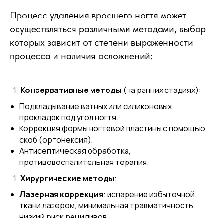
Процесс удаления вросшего ногтя может
осуществляться различными методами, выбор
которых зависит от степени выраженности
процесса и наличия осложнений:
Консервативные методы
(на ранних стадиях):
Подкладывание ватных или силиконовых
прокладок под угол ногтя.
Коррекция формы ногтевой пластины с помощью
Руководитель
скоб (ортонексия).
Центра подологии
Антисептическая обработка,
противовоспалительная терапия.
Здоровая стопа
Хирургические методы
:
Лазерная коррекция
: испарение избыточной
Ольга Уткина
ткани лазером, минимальная травматичность,
Обучалась в ведущих школах
низкий риск рецидивов.