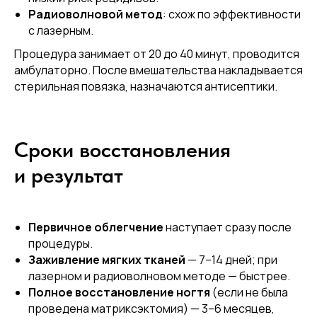
России, Испании, Германии
Радиоволновой метод
: схож по эффективности
с лазерным.
20
лет
Процедура занимает от 20 до 40 минут, проводится
в ногтевом сервисе
амбулаторно. После вмешательства накладывается
стерильная повязка, назначаются антисептики.
14
лет
в подологии
Сроки восстановления
и результат
Первичное облегчение
наступает сразу после
процедуры.
Заживление мягких тканей
— 7–14 дней; при
лазерном и радиоволновом методе — быстрее.
Полное восстановление ногтя
(если не была
проведена матриксэктомия) — 3–6 месяцев,