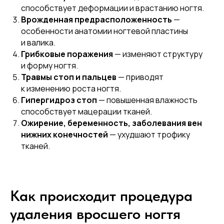
способствует деформации и врастанию ногтя.
Врожденная предрасположенность
—
особенности анатомии ногтевой пластины
и валика.
Грибковые поражения
— изменяют структуру
и форму ногтя.
Травмы стоп и пальцев
— приводят
к изменению роста ногтя.
Гипергидроз стоп
— повышенная влажность
способствует мацерации тканей.
Ожирение, беременность, заболевания вен
нижних конечностей
— ухудшают трофику
тканей.
Как происходит процедура
удаления вросшего ногтя