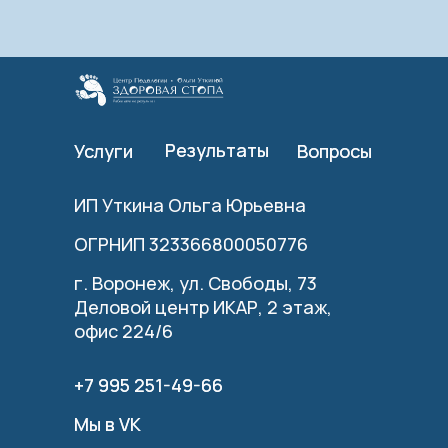
Результаты
Результаты
Услуги
Услуги
Вопросы
Вопросы
ИП Уткина Ольга Юрьевна
ОГРНИП 323366800050776
г. Воронеж, ул. Свободы, 73
Деловой центр ИКАР, 2 этаж,
офис 224/6
+7 995 251-49-66
+7 995 251-49-66
Мы в VK
Мы в VK