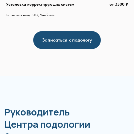
Руководитель
Установка корректирующих систем
от 3500
₽
Центра подологии
Титановая нить, 3ТО, Унибрейс
Здоровая стопа
Записаться к подологу
Ольга Уткина
Обучалась в ведущих школах
России, Испании, Германии
20
лет
в ногтевом сервисе
14
лет
в подологии